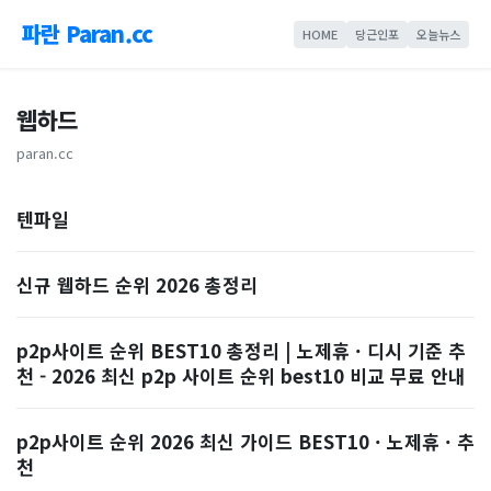
파란 Paran.cc
HOME
당근인포
오늘뉴스
웹하드
paran.cc
텐파일
신규 웹하드 순위 2026 총정리
p2p사이트 순위 BEST10 총정리 | 노제휴 · 디시 기준 추
천 - 2026 최신 p2p 사이트 순위 best10 비교 무료 안내
p2p사이트 순위 2026 최신 가이드 BEST10 · 노제휴 · 추
천