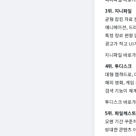
3위. 지니파일
균형 잡힌 자료
애니메이션, 드라
특정 장르 편향 
광고가 적고 U
지니파일 바로
4위. 투디스크
대형 웹하드로,
해외 영화, 게임
검색 기능이 체계
투디스크 바로
5위. 파일캐스트
오랜 기간 꾸준
방대한 콘텐츠 